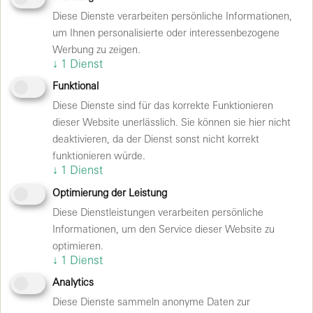
große Sportevents. Laut, nah und mittendrin
Diese Dienste verarbeiten persönliche Informationen,
Velodrom
: Eine der größten Indoor-Eventlocations
um Ihnen personalisierte oder interessenbezogene
der Hauptstadt - vielseitig, atmosphärisch und
Werbung zu zeigen.
bewegend. Hier finden für bis zu 12.000 Personen
↓
1
Dienst
Konzerte, Family Entertainment, TV-Shows, E-Sport,
Funktional
Coporate Events sowie internationale
Diese Dienste sind für das korrekte Funktionieren
Radsportveranstaltungen statt.
dieser Website unerlässlich. Sie können sie hier nicht
UFO
: Multifunktionale Eventfläche für bis zu 5.000
deaktivieren, da der Dienst sonst nicht korrekt
Besucherinnen und Besucher. Perfekt geeignet für
funktionieren würde.
Konzerte, Partys, kleine Festivals sowie Trainings-
↓
1
Dienst
und Nachwuchsevents der Berliner Vereine und
Optimierung der Leistung
ergänzt das Portfolio als flexible Venue für
Diese Dienstleistungen verarbeiten persönliche
mittelgroße Formate.
Informationen, um den Service dieser Website zu
optimieren.
↓
1
Dienst
Ausstattung und Infrastruktur
Analytics
Diese Dienste sammeln anonyme Daten zur
Neben den Veranstaltungsflächen bietet Velomax