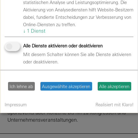
statistischen Analyse und Leistungsoptimierung. Die
Berlin eine moderne Infrastruktur für die Planung und
Aktivierung von Analysediensten hilft Website-Besitzern
Durchführung von Events jeder Größe. Dazu gehören:
dabei, fundierte Entscheidungen zur Verbesserung von
Technische Ausstattung auf höchstem Niveau
Online-Diensten zu treffen.
Flexible Raum- und Bühnenkonzepte
↓
1
Dienst
Professionelle Abläufe im Veranstaltungsbetrieb
Alle Dienste aktivieren oder deaktivieren
Dank der Zugehörigkeit zur Apleona Gruppe können
Mit diesem Schalter können Sie alle Dienste aktivieren
Facility Services aus einer Hand angeboten werden –
oder deaktivieren.
von Gebäudereinigung über Sicherheits- und
Veranstaltungsdienste bis hin zu technischer
Infrastruktur.
Ich lehne ab
Ausgewählte akzeptieren
Alle akzeptieren
Das Zusammenspiel aus erfahrenem Team,
professioneller Technik und etablierten Prozessen
schafft die Basis für erfolgreiche Veranstaltungen: von
Impressum
Realisiert mit Klaro!
Sportevents über Konzerte bis hin zu Kongressen und
Unternehmensveranstaltungen.