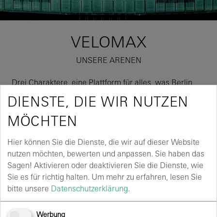
VELOMAX
UNSERE ARENEN
Drei Charaktere, eine Plattform für alles, was Berlin
bewegt - dafür bieten die drei Veranstaltungsorte den
DIENSTE, DIE WIR NUTZEN
perfekten Rahmen.
Unsere Arenen liegen zentral und sind perfekt
MÖCHTEN
angebunden - eben da, wo Berlin pulsiert. Ganz nach
dem Motto: mittendrin statt nur dabei.
Hier können Sie die Dienste, die wir auf dieser Website
nutzen möchten, bewerten und anpassen. Sie haben das
Max-Schmeling-Halle
: Als eine der bekanntesten
Sagen! Aktivieren oder deaktivieren Sie die Dienste, wie
Sport- und Veranstaltungshallen Berlins bietet sie
Sie es für richtig halten.
Um mehr zu erfahren, lesen Sie
Platz für bis zu 11.900 Personen. Sie ist
bitte unsere
Datenschutzerklärung
.
Heimspielstätte der Füchse Berlin und der BR
Volleys und zugleich Bühne für Konzerte, Shows und
Werbung