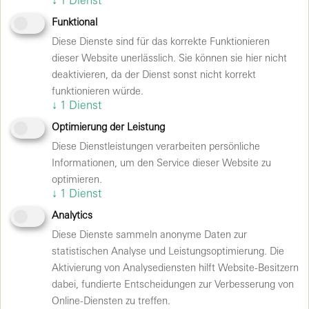
Funktional
Diese Dienste sind für das korrekte Funktionieren
BERLINER PILSNER
dieser Website unerlässlich. Sie können sie hier nicht
deaktivieren, da der Dienst sonst nicht korrekt
Die Partnerschaft mit Berliner Pilsner und der
funktionieren würde.
dazugehörigen Radeberger Gruppe steht für Qualität,
↓
1
Dienst
Regionalität und gemeinsames Erleben. Velomax
Optimierung der Leistung
schafft die Räume für große Veranstaltungen, Berliner
Diese Dienstleistungen verarbeiten persönliche
Pilsner sorgt für ehrlichen Genuss aus handwerklicher
Informationen, um den Service dieser Website zu
Braukunst.
optimieren.
↓
1
Dienst
Analytics
Zusammen bringen wir Berliner Kultur auf
Diese Dienste sammeln anonyme Daten zur
statistischen Analyse und Leistungsoptimierung. Die
den Punkt und machen Events zu runden
Aktivierung von Analysediensten hilft Website-Besitzern
dabei, fundierte Entscheidungen zur Verbesserung von
Erlebnissen, denn was wäre ein
Online-Diensten zu treffen.