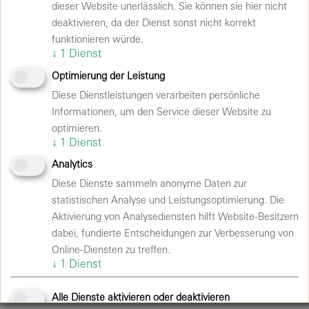
Hinweise auf mutmaßliche oder tatsächliche Verstöße
dieser Website unerlässlich. Sie können sie hier nicht
gegen die Apleona-Richtlinien sowie gesetzliche
deaktivieren, da der Dienst sonst nicht korrekt
Vorgaben geben. Dies umfasst unter anderem
funktionieren würde.
Verstöße gegen das
↓
1
Dienst
Lieferkettensorgfaltspflichtengesetz (LkSG), das
Optimierung der Leistung
Hinweisgeberschutzgesetz (HinSchG), das Allgemeine
Diese Dienstleistungen verarbeiten persönliche
Gleichbehandlungsgesetz (AGG) sowie weitere
Informationen, um den Service dieser Website zu
relevante Regelwerke.
optimieren.
↓
1
Dienst
Weitere Informationen sowie den Zugang zum
Analytics
Meldekanal finden Sie unter folgendem
Link
.
Diese Dienste sammeln anonyme Daten zur
statistischen Analyse und Leistungsoptimierung. Die
Aktivierung von Analysediensten hilft Website-Besitzern
dabei, fundierte Entscheidungen zur Verbesserung von
Unsere Partner
Online-Diensten zu treffen.
↓
1
Dienst
© 2026 Velomax Berlin Hallenbetriebs GmbH
Alle Dienste aktivieren oder deaktivieren