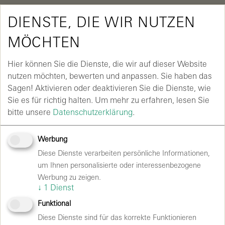
DIENSTE, DIE WIR NUTZEN
MÖCHTEN
DE
EN
Hier können Sie die Dienste, die wir auf dieser Website
nutzen möchten, bewerten und anpassen. Sie haben das
COMPLIANCE
Sagen! Aktivieren oder deaktivieren Sie die Dienste, wie
Sie es für richtig halten.
Um mehr zu erfahren, lesen Sie
HINWEISGEBERSYSTEM
bitte unsere
Datenschutzerklärung
.
VON APLEONA
Werbung
Die Apleona GmbH hat ein konzernweites
Diese Dienste verarbeiten persönliche Informationen,
Meldeverfahren eingerichtet, das allen Unternehmen
um Ihnen personalisierte oder interessenbezogene
des Apleona-Konzerns offensteht, einschließlich der
Werbung zu zeigen.
↓
1
Dienst
Velomax Berlin Hallenbetriebs GmbH
. Über diesen
Meldekanal können alle Mitarbeitenden, Kunden und
Funktional
Lieferanten vertraulich – und auf Wunsch anonym –
Diese Dienste sind für das korrekte Funktionieren