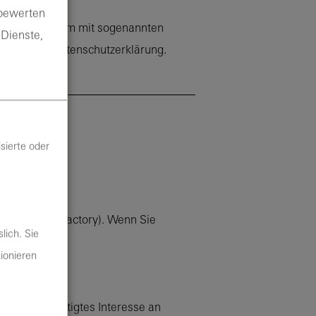
 bewerten
hieht vor allem mit sogenannten
 Dienste,
folgenden Datenschutzerklärung.
sierte oder
gend DomainFactory). Wenn Sie
lich. Sie
essen.
tionieren
nschutz/
.
n ein berechtigtes Interesse an