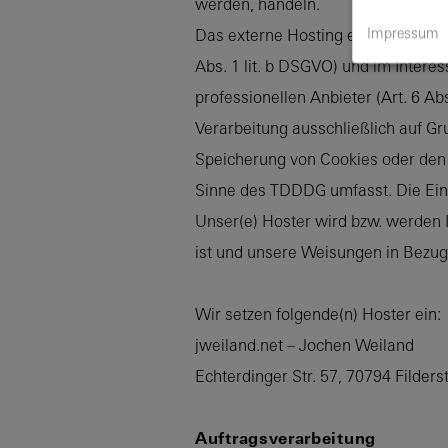
werden, handeln.
Impressum
Das externe Hosting erfolgt zum Z
Abs. 1 lit. b DSGVO) und im Intere
professionellen Anbieter (Art. 6 Ab
Verarbeitung ausschließlich auf Gr
Speicherung von Cookies oder den Z
Sinne des TDDDG umfasst. Die Einwi
Unser(e) Hoster wird bzw. werden Ih
ist und unsere Weisungen in Bezug
Wir setzen folgende(n) Hoster ein:
jweiland.net – Jochen Weiland
Echterdinger Str. 57, 70794 Filder
Auftragsverarbeitung