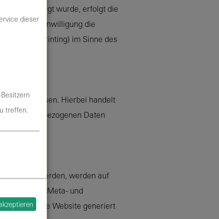
gung abgefragt wurde, erfolgt die
ervice dieser
soweit die Einwilligung die
vice-Fingerprinting) im Sinne des
-Besitzern
tes geschlossen. Hierbei handelt
 treffen.
r die personenbezogenen Daten
tet.
.
en erfasst werden, werden auf
ntaktanfragen, Meta- und
 akzeptieren
 die über eine Website generiert