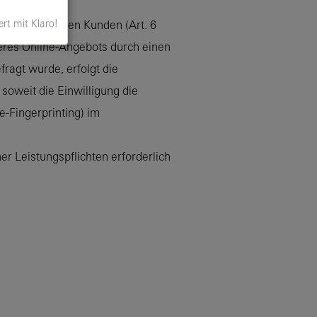
ert mit Klaro!
und bestehenden Kunden (Art. 6
nseres Online-Angebots durch einen
fragt wurde, erfolgt die
soweit die Einwilligung die
e-Fingerprinting) im
er Leistungspflichten erforderlich