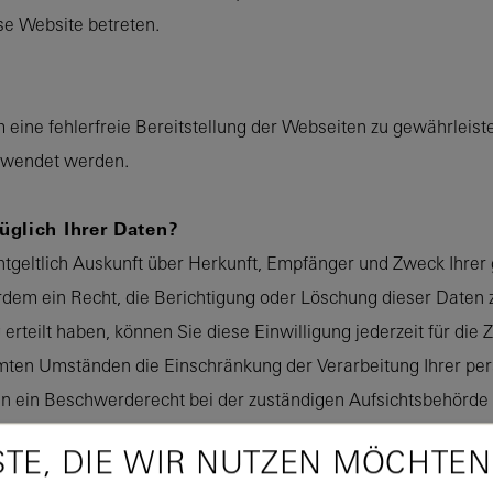
ese Website betreten.
m eine fehlerfreie Bereitstellung der Webseiten zu gewährleis
erwendet werden.
glich Ihrer Daten?
entgeltlich Auskunft über Herkunft, Empfänger und Zweck Ihr
rdem ein Recht, die Berichtigung oder Löschung dieser Daten 
 erteilt haben, können Sie diese Einwilligung jederzeit für di
mmten Umständen die Einschränkung der Verarbeitung Ihrer p
en ein Beschwerderecht bei der zuständigen Aufsichtsbehörde 
um Thema Datenschutz können Sie sich jederzeit an uns wend
STE, DIE WIR NUTZEN MÖCHTEN