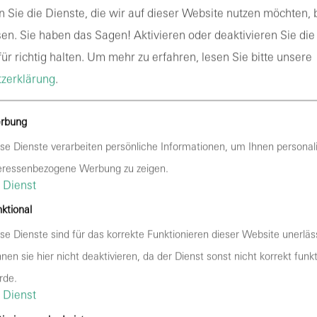
Drittanbietern
n Sie die Dienste, die wir auf dieser Website nutzen möchten,
 Ihr Surf-Verhalten statistisch ausgewertet werden. Das gesc
en. Sie haben das Sagen! Aktivieren oder deaktivieren Sie die
nformationen zu diesen Analyseprogrammen finden Sie in der 
ür richtig halten.
Um mehr zu erfahren, lesen Sie bitte unsere
zerklärung
.
rbung
se Dienste verarbeiten persönliche Informationen, um Ihnen personali
seiten bei folgendem Anbieter:
eressenbezogene Werbung zu zeigen.
Dienst
ktional
mbH, c/o WeWork, Neuturmstraße 5, 80331 München (nachfol
se Dienste sind für das korrekte Funktionieren dieser Website unerläss
t DomainFactory verschiedene Logfiles inklusive Ihrer IP-Adr
nen sie hier nicht deaktivieren, da der Dienst sonst nicht korrekt funk
chutzerklärung von DomainFactory:
https://www.df.eu/de/date
rde.
Dienst
rfolgt auf Grundlage von Art. 6 Abs. 1 lit. f DSGVO. Wir habe