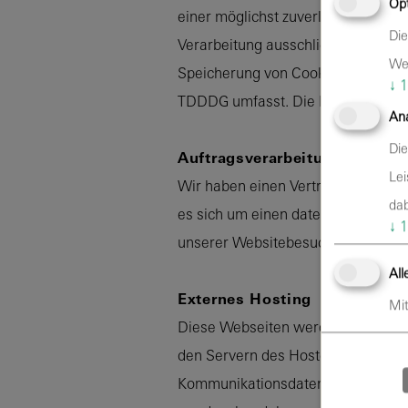
Opt
einer möglichst zuverlässigen Dars
Die
Verarbeitung ausschließlich auf Gr
Web
Speicherung von Cookies oder den Z
↓
1
TDDDG umfasst. Die Einwilligung is
Ana
Die
Auftragsverarbeitung
Lei
Wir haben einen Vertrag über Auft
dab
es sich um einen datenschutzrecht
↓
1
unserer Websitebesucher nur nach
All
Externes Hosting
Mit
Diese Webseiten werden extern ge
den Servern des Hosters / der Host
Kommunikationsdaten, Vertragsdate