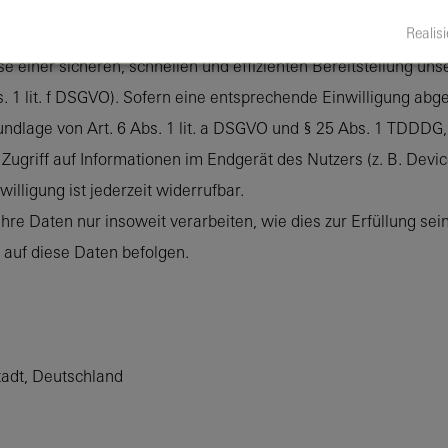
Realisi
wecke der Vertragserfüllung gegenüber unseren potenziellen 
sse einer sicheren, schnellen und effizienten Bereitstellung u
s. 1 lit. f DSGVO). Sofern eine entsprechende Einwilligung abge
undlage von Art. 6 Abs. 1 lit. a DSGVO und § 25 Abs. 1 TDDDG, 
ugriff auf Informationen im Endgerät des Nutzers (z. B. Devic
lligung ist jederzeit widerrufbar.
re Daten nur insoweit verarbeiten, wie dies zur Erfüllung sein
 auf diese Daten befolgen.
stadt, Deutschland