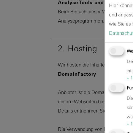
Analyse-Tools und Tools von 
Hier könne
Beim Besuch dieser Webseiten kann
und anpass
Analyseprogrammen. Detaillierte I
wie Sie es f
Datenschut
2. Hosting
We
Die
Wir hosten die Inhalte unserer Web
int
DomainFactory
↓
1
Fun
Anbieter ist die DomainFactory G
Die
unsere Webseiten besuchen, erfass
kön
Details entnehmen Sie der Datens
wü
↓
1
Die Verwendung von DomainFactory e