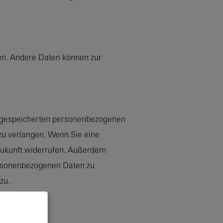
ten. Andere Daten können zur
er gespeicherten personenbezogenen
zu verlangen. Wenn Sie eine
e Zukunft widerrufen. Außerdem
ersonenbezogenen Daten zu
zu.
en.