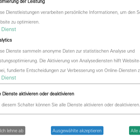
imierung der Leistung
tellung unserer Webseiten. Sofern eine entsprechende Einwilli
se Dienstleistungen verarbeiten persönliche Informationen, um den S
undlage von Art. 6 Abs. 1 lit. a DSGVO und § 25 Abs. 1 TDDDG, 
site zu optimieren.
ugriff auf Informationen im Endgerät des Nutzers (z. B. für De
Dienst
t jederzeit widerrufbar.
lytics
se Dienste sammeln anonyme Daten zur statistischen Analyse und
stungsoptimierung. Die Aktivierung von Analysediensten hilft Website
ragsverarbeitung (AVV) zur Nutzung des oben genannten Diens
ei, fundierte Entscheidungen zur Verbesserung von Online-Diensten zu
lich vorgeschriebenen Vertrag, der gewährleistet, dass diese
Dienst
 unseren Weisungen und unter Einhaltung der DSGVO verarbei
e Dienste aktivieren oder deaktivieren
 diesem Schalter können Sie alle Dienste aktivieren oder deaktivieren
hostet. Die personenbezogenen Daten, die auf diesen Webseit
er gespeichert. Hierbei kann es sich v. a. um IP-Adressen, Ko
Ich lehne ab
Ausgewählte akzeptieren
Alle
n, Kontaktdaten, Namen, Websitezugriffe und sonstige Daten,